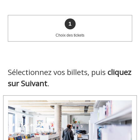
étapes
1
de
Choix
Choix des tickets
votre
des
commande
tickets:
étape
à
réaliser
Sélectionnez vos billets, puis
cliquez
sur Suivant
.